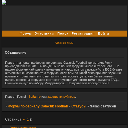
Форум
Участники
Поиск
Регистрация
Войти
Активные темы
Объявление
Привет, ты попал на форум по сериалу Galactik Football, регистрируйся и
присоединяйся к нам. Ты найдешь на нашем форуме много интересного... На
нашем форуме набирается помаленьку народ поэтому пожалуйста ВСЕ будьте
активными и незабывайте о форуме, если вам по какой либо причине здесь не
нравится, то напишите что не так и что вы посоветуете, что бы вы хотели
видеть нового на форуме в соответствующей для этого теме в разделе FAQ...
Окончен конкур по набору Модераторов... Поздравляем победителей!!!
Привет, Гость!
Войдите
или
зарегистрируйтесь
.
»
Форум по сериалу Galactik Football
»
Статусы
»
Заказ статусов
Страница:
«
1
2
Заказ статусов