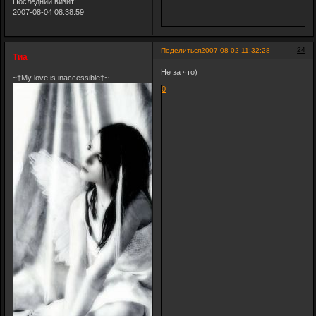
Последний визит:
2007-08-04 08:38:59
24
Поделиться
2007-08-02 11:32:28
Тиа
Не за что)
~†My love is inaccessible†~
0