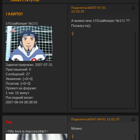
21
Поделиться
2007-07-31
22:33:35
†АХИТО†
А можно мне ‡†GoalKeeper №1†‡ ??
‡†GoalKeeper №1†‡
Позалуста))
0
Зарегистрирован
: 2007-07-31
Приглашений:
0
Сообщений:
27
Уважение:
[+0/-0]
Позитив:
[+0/-0]
Провел на форуме:
1 час 15 минут
Последний визит:
2007-08-04 08:38:59
22
Поделиться
2007-08-01 11:01:37
Тиа
Можно
~†My love is inaccessible†~
0