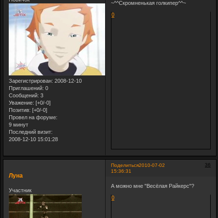
~^^Скромненькая голкипер^^~
0
Зарегистрирован
: 2008-12-10
Приглашений:
0
Сообщений:
3
Уважение:
[+0/-0]
Позитив:
[+0/-0]
Провел на форуме:
9 минут
Последний визит:
2008-12-10 15:01:28
36
Поделиться
2010-07-02
15:36:31
Луна
А можно мне "Весёлая Райкерс"?
Участник
0