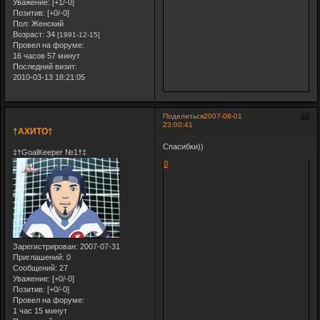
Уважение:
[+1/-0]
Позитив:
[+0/-0]
Пол:
Женский
Возраст:
34
[1991-12-15]
Провел на форуме:
16 часов 57 минут
Последний визит:
2010-03-13 18:21:05
23
Поделиться
2007-08-01
23:00:41
†АХИТО†
Спасибки))
‡†GoalKeeper №1†‡
0
Зарегистрирован
: 2007-07-31
Приглашений:
0
Сообщений:
27
Уважение:
[+0/-0]
Позитив:
[+0/-0]
Провел на форуме:
1 час 15 минут