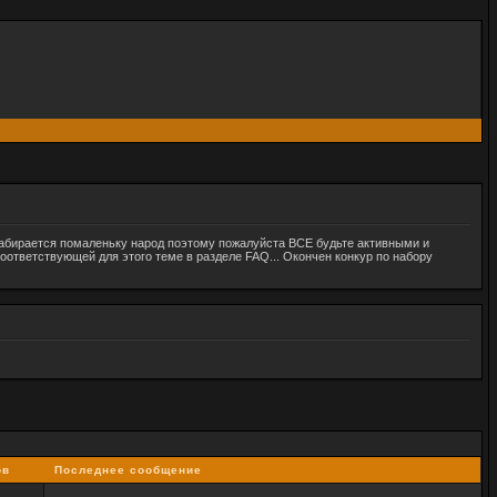
 набирается помаленьку народ поэтому пожалуйста ВСЕ будьте активными и
соответствующей для этого теме в разделе FAQ... Окончен конкур по набору
ов
Последнее сообщение