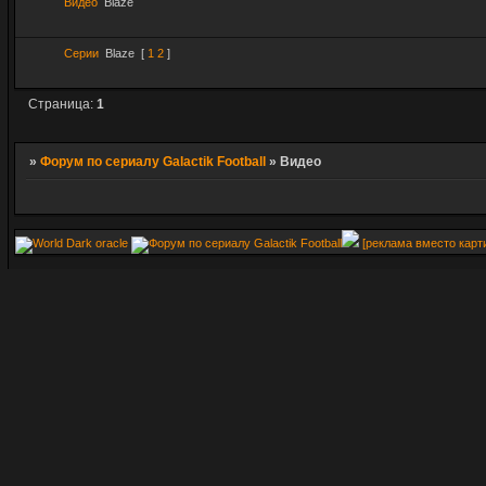
Видео
Blaze
Серии
Blaze
[
1
2
]
Страница:
1
»
Форум по сериалу Galactik Football
»
Видео
[реклама вместо карт