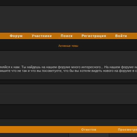
Форум
Участники
Поиск
Регистрация
Войти
Активные темы
соединяйся к нам. Ты найдешь на нашем форуме много интересного... На нашем форуме
пишите что не так и что вы посоветуете, что бы вы хотели видеть нового на форуме в 
Ответов
Просмотр