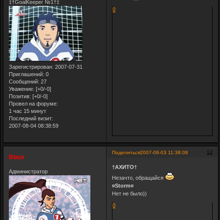
‡†GoalKeeper №1†‡
0
Зарегистрирован
: 2007-07-31
Приглашений:
0
Сообщений:
27
Уважение:
[+0/-0]
Позитив:
[+0/-0]
Провел на форуме:
1 час 15 минут
Последний визит:
2007-08-04 08:38:59
12
Поделиться
2007-08-03 11:38:08
Blaze
†АХИТО†
Администратор
Незачто, обращайся
¤Storm¤
Нет не было))
0