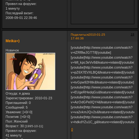
Провел на форуме:
1 минуту
Последний визит:
2008-09-01 22:39:46
18
Поделиться
2010-01-25
17:46:36
Meika=)
[youtube]http://www.youtube.com/watch?
Новичок
v=tZRf8wJGTT8[/youtube]
[youtube]http://www.youtube.com/watch?
v=Wl_kpc3eVv8&feature=related[/youtube]
[youtube]http://www.youtube.com/watch?
v=pZ6X7EVXLBQ&feature=related[/youtube]
[youtube]http://www.youtube.com/watch?
v=tvGpw92HItk&feature=related[/youtube]
[youtube]http://www.youtube.com/watch?
v=EUgeRHedqGs&feature=related[/youtube]
Откуда:
я дома
[youtube]http://www.youtube.com/watch?
Зарегистрирован
: 2010-01-23
v=AzOdGPe0QY4&feature=related[/youtube]
Приглашений:
0
[youtube]http://www.youtube.com/watch?
Сообщений:
5
Уважение:
[+0/-0]
v=va2vkmJQv2s&feature=related[/youtube]
Позитив:
[+0/-0]
[youtube]http://www.youtube.com/watch?
Пол:
Женский
v=hdkdYZu1C_g&feature=related[/youtube]
Возраст:
30
[1995-10-11]
0
Провел на форуме:
41 минуту