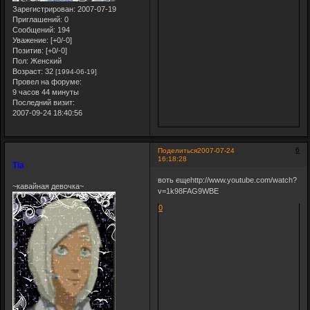
Зарегистрирован
: 2007-07-19
Приглашений:
0
Сообщений:
194
Уважение:
[+0/-0]
Позитив:
[+0/-0]
Пол:
Женский
Возраст:
32
[1994-06-19]
Провел на форуме:
9 часов 44 минуты
Последний визит:
2007-09-24 18:40:56
6
Поделиться
2007-07-24
16:18:28
Tia
воть ещеhttp://www.youtube.com/watch?
~кавайная девочка~
v=1k98FAG9WBE
0