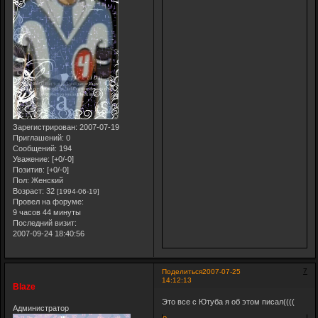
Зарегистрирован
: 2007-07-19
Приглашений:
0
Сообщений:
194
Уважение:
[+0/-0]
Позитив:
[+0/-0]
Пол:
Женский
Возраст:
32
[1994-06-19]
Провел на форуме:
9 часов 44 минуты
Последний визит:
2007-09-24 18:40:56
7
Поделиться
2007-07-25
14:12:13
Blaze
Это все с Ютуба я об этом писал((((
Администратор