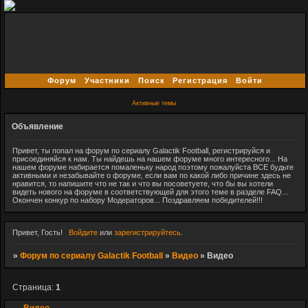
Форум
Участники
Поиск
Регистрация
Войти
Активные темы
Объявление
Привет, ты попал на форум по сериалу Galactik Football, регистрируйся и
присоединяйся к нам. Ты найдешь на нашем форуме много интересного... На
нашем форуме набирается помаленьку народ поэтому пожалуйста ВСЕ будьте
активными и незабывайте о форуме, если вам по какой либо причине здесь не
нравится, то напишите что не так и что вы посоветуете, что бы вы хотели
видеть нового на форуме в соответствующей для этого теме в разделе FAQ...
Окончен конкур по набору Модераторов... Поздравляем победителей!!!
Привет, Гость!
Войдите
или
зарегистрируйтесь
.
»
Форум по сериалу Galactik Football
»
Видео
»
Видео
Страница:
1
Видео