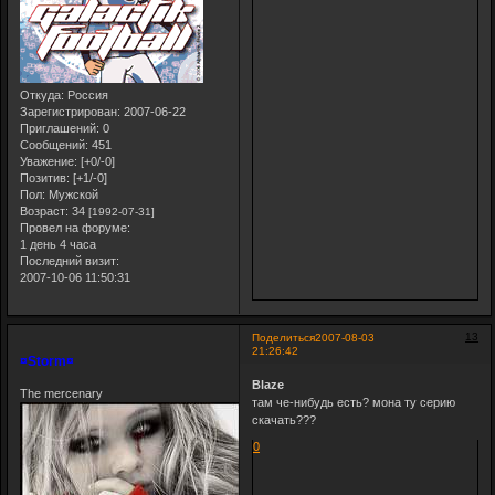
Откуда:
Россия
Зарегистрирован
: 2007-06-22
Приглашений:
0
Сообщений:
451
Уважение:
[+0/-0]
Позитив:
[+1/-0]
Пол:
Мужской
Возраст:
34
[1992-07-31]
Провел на форуме:
1 день 4 часа
Последний визит:
2007-10-06 11:50:31
13
Поделиться
2007-08-03
21:26:42
¤Storm¤
Blaze
The mercenary
там че-нибудь есть? мона ту серию
скачать???
0