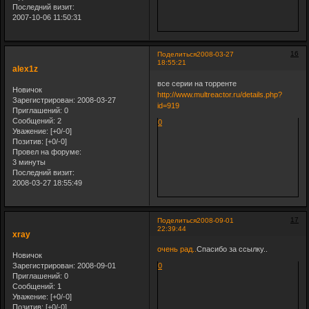
Последний визит:
2007-10-06 11:50:31
16
Поделиться
2008-03-27
18:55:21
alex1z
все серии на торренте
Новичок
http://www.multreactor.ru/details.php?
Зарегистрирован
: 2008-03-27
id=919
Приглашений:
0
Сообщений:
2
0
Уважение:
[+0/-0]
Позитив:
[+0/-0]
Провел на форуме:
3 минуты
Последний визит:
2008-03-27 18:55:49
17
Поделиться
2008-09-01
22:39:44
xray
очень рад..
Спасибо за ссылку..
Новичок
Зарегистрирован
: 2008-09-01
0
Приглашений:
0
Сообщений:
1
Уважение:
[+0/-0]
Позитив:
[+0/-0]