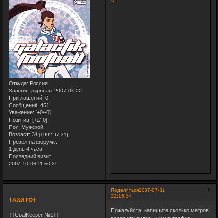
0
Откуда:
Россия
Зарегистрирован
: 2007-06-22
Приглашений:
0
Сообщений:
451
Уважение:
[+0/-0]
Позитив:
[+1/-0]
Пол:
Мужской
Возраст:
34
[1992-07-31]
Провел на форуме:
1 день 4 часа
Последний визит:
2007-10-06 11:50:31
8
Поделиться
2007-07-31
22:15:24
†АХИТО†
Пожалуйста, напишите сколько метров
‡†GoalKeeper №1†‡