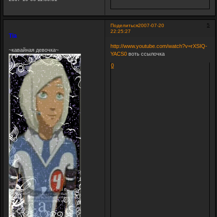
5
Поделиться
2007-07-20
22:25:27
Tia
http://www.youtube.com/watch?v=rXSIQ-
~кавайная девочка~
YACS0
воть ссылочка
0