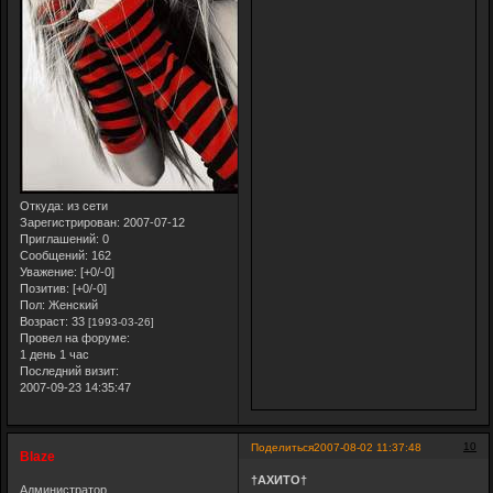
Откуда:
из сети
Зарегистрирован
: 2007-07-12
Приглашений:
0
Сообщений:
162
Уважение:
[+0/-0]
Позитив:
[+0/-0]
Пол:
Женский
Возраст:
33
[1993-03-26]
Провел на форуме:
1 день 1 час
Последний визит:
2007-09-23 14:35:47
10
Поделиться
2007-08-02 11:37:48
Blaze
†АХИТО†
Администратор