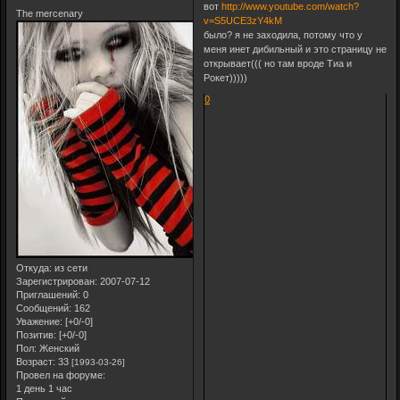
вот
http://www.youtube.com/watch?
The mercenary
v=S5UCE3zY4kM
было? я не заходила, потому что у
меня инет дибильный и это страницу не
открывает((( но там вроде Тиа и
Рокет)))))
0
Откуда:
из сети
Зарегистрирован
: 2007-07-12
Приглашений:
0
Сообщений:
162
Уважение:
[+0/-0]
Позитив:
[+0/-0]
Пол:
Женский
Возраст:
33
[1993-03-26]
Провел на форуме:
1 день 1 час