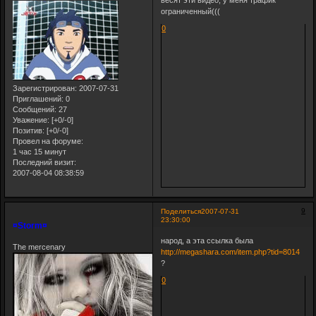
весят эти видео, у меня трафик
ограниченный(((
0
Зарегистрирован
: 2007-07-31
Приглашений:
0
Сообщений:
27
Уважение:
[+0/-0]
Позитив:
[+0/-0]
Провел на форуме:
1 час 15 минут
Последний визит:
2007-08-04 08:38:59
9
Поделиться
2007-07-31
23:30:00
¤Storm¤
народ, а эта ссылка была
The mercenary
http://megashara.com/item.php?tid=8014
?
0