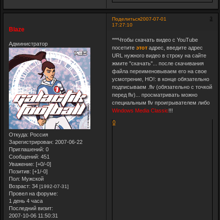
3
Поделиться
2007-07-01
17:27:10
Blaze
***Чтобы скачать видео с YouTube
Администратор
посетите
этот
адрес, введите адрес
URL нужного видео в строку на сайте
жмите "скачать"... после скачивания
файла переименовываем его на свое
усмотрение, НО!: в конце обязательно
подписываем .flv (обязательно с точкой
перед flv)... просматривать можно
специальным flv проигрывателем либо
Windows Media Classic
!!!
0
Откуда:
Россия
Зарегистрирован
: 2007-06-22
Приглашений:
0
Сообщений:
451
Уважение:
[+0/-0]
Позитив:
[+1/-0]
Пол:
Мужской
Возраст:
34
[1992-07-31]
Провел на форуме:
1 день 4 часа
Последний визит:
2007-10-06 11:50:31